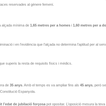
laces reservades al gènere femení.
na alçada mínima de
1,65 metres per a homes
i
1,60 metres per a d
iminació i en l’evidència que l’alçada no determina l’aptitud per al ser
 superis la resta de requisits físics i mèdics.
 era de
35 anys
. Amb el temps es va ampliar fins als
45 anys
, però s
a Constitució Espanyola.
t l’edat de jubilació forçosa
pot opositar. L’oposició mesura la teva 