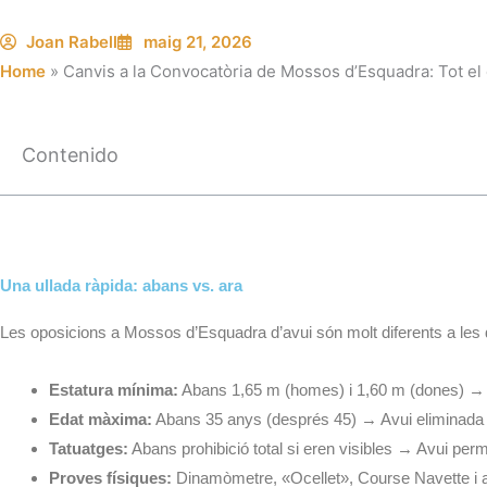
Joan Rabell
maig 21, 2026
Home
»
Canvis a la Convocatòria de Mossos d’Esquadra: Tot el
Contenido
Una ullada ràpida: abans vs. ara
Les oposicions a Mossos d’Esquadra d’avui són molt diferents a les 
Estatura mínima:
Abans 1,65 m (homes) i 1,60 m (dones) → 
Edat màxima:
Abans 35 anys (després 45) → Avui eliminada
Tatuatges:
Abans prohibició total si eren visibles → Avui permes
Proves físiques:
Dinamòmetre, «Ocellet», Course Navette i ab