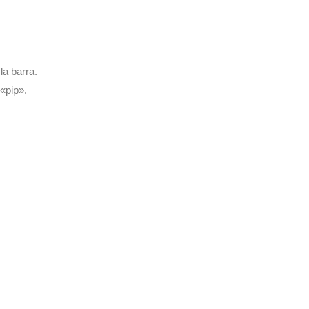
la barra.
 «pip».