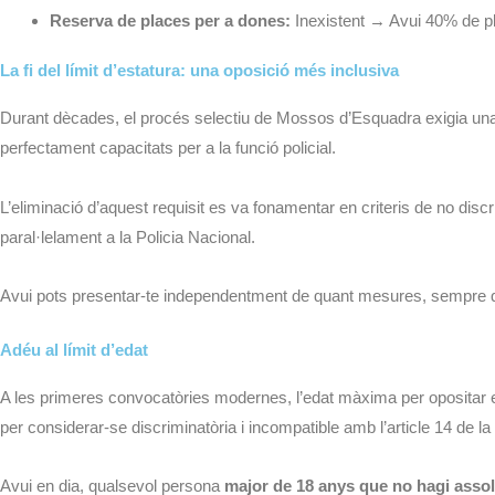
Reserva de places per a dones:
Inexistent → Avui 40% de p
La fi del límit d’estatura: una oposició més inclusiva
Durant dècades, el procés selectiu de Mossos d’Esquadra exigia u
perfectament capacitats per a la funció policial.
L’eliminació d’aquest requisit es va fonamentar en criteris de no discr
paral·lelament a la Policia Nacional.
Avui pots presentar-te independentment de quant mesures, sempre que
Adéu al límit d’edat
A les primeres convocatòries modernes, l’edat màxima per opositar
per considerar-se discriminatòria i incompatible amb l’article 14 de l
Avui en dia, qualsevol persona
major de 18 anys que no hagi assoli