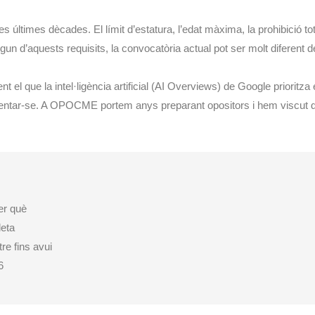
s últimes dècades. El límit d’estatura, l’edat màxima, la prohibició to
lgun d’aquests requisits, la convocatòria actual pot ser molt diferent 
t el que la intel·ligència artificial (AI Overviews) de Google prioritza
sentar-se. A OPOCME portem anys preparant opositors i hem viscut de
er què
leta
e fins avui
6