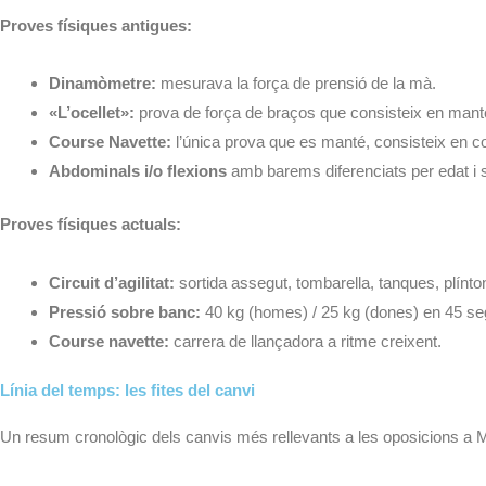
Proves físiques antigues:
Dinamòmetre:
mesurava la força de prensió de la mà.
«L’ocellet»:
prova de força de braços que consisteix en mante
Course Navette:
l’única prova que es manté, consisteix en co
Abdominals i/o flexions
amb barems diferenciats per edat i 
Proves físiques actuals:
Circuit d’agilitat:
sortida assegut, tombarella, tanques, plínton
Pressió sobre banc:
40 kg (homes) / 25 kg (dones) en 45 se
Course navette:
carrera de llançadora a ritme creixent.
Línia del temps: les fites del canvi
Un resum cronològic dels canvis més rellevants a les oposicions a