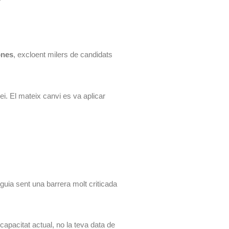
ones
, excloent milers de candidats
vei. El mateix canvi es va aplicar
eguia sent una barrera molt criticada
capacitat actual, no la teva data de