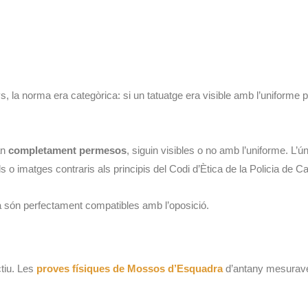
, la norma era categòrica: si un tatuatge era visible amb l’uniforme 
an
completament permesos
, siguin visibles o no amb l’uniforme. L’ún
s o imatges contraris als principis del Codi d’Ètica de la Policia de
na són perfectament compatibles amb l’oposició.
ctiu. Les
proves físiques de Mossos d’Esquadra
d’antany mesuraven