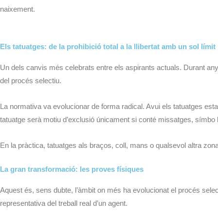
naixement.
Els tatuatges: de la prohibició total a la llibertat amb un sol límit
Un dels canvis més celebrats entre els aspirants actuals. Durant anys
del procés selectiu.
La normativa va evolucionar de forma radical. Avui els tatuatges est
tatuatge serà motiu d’exclusió únicament si conté missatges, símbo l
En la pràctica, tatuatges als braços, coll, mans o qualsevol altra zo
La gran transformació: les proves físiques
Aquest és, sens dubte, l’àmbit on més ha evolucionat el procés sele
representativa del treball real d’un agent.