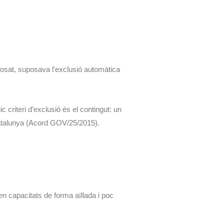
posat, suposava l’exclusió automàtica
ic criteri d’exclusió és el contingut: un
 Catalunya (Acord GOV/25/2015).
 capacitats de forma aïllada i poc