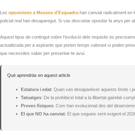
Les
oposicions a Mossos d’Esquadra
han canviat radicalment en le
policial real han desaparegut. Si vas descartar opositar fa anys per a
Aquest tipus de contingut sobre l’evolució dels requisits és precisamen
actualitzada per a aspirants que porten temps valorant si poden pre
que necessites saber per presentar-te avui.
Què aprendràs en aquest article
Estatura i edat
: Quan van desaparèixer aquests límits i p
Tatuatges
: De la prohibició total a la llibertat gairebé comp
Proves físiques
: Com han evolucionat des del dinamòmetr
El que NO ha canviat
: El que segueix sent exigent el 202