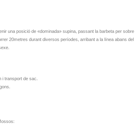
nir una posició de «dominada» supina, passant la barbeta per sobre 
rrer 20metres durant diversos períodes, arribant a la línea abans del
sexe.
 i transport de sac.
gons.
 Mossos: