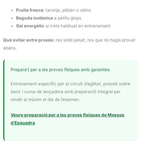
Fruita fresca:
taronja, plàtan o raïms
Beguda isotònica
a petits glops
Gel energètic
si n’ets habitual en entrenament
Què evitar entre proves:
res sòlid pesat, res que no hagis provat
abans.
Prepara’t per a les proves físiques amb garanties
Entrenament específic per al circuit d’agilitat, pressió sobre
banc i cursa de lançadora amb preparació integral per
rendir al màxim el dia de l’examen.
Veure preparació per a les proves físiques de Mossos
d’Esquadra