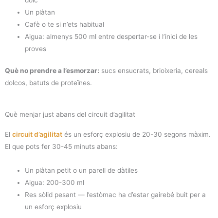
Un plàtan
Cafè o te si n’ets habitual
Aigua: almenys 500 ml entre despertar-se i l’inici de les
proves
Què no prendre a l’esmorzar:
sucs ensucrats, brioixeria, cereals
dolcos, batuts de proteïnes.
Què menjar just abans del circuit d’agilitat
El
circuit d’agilitat
és un esforç explosiu de 20-30 segons màxim.
El que pots fer 30-45 minuts abans:
Un plàtan petit o un parell de dàtiles
Aigua: 200-300 ml
Res sòlid pesant — l’estòmac ha d’estar gairebé buit per a
un esforç explosiu