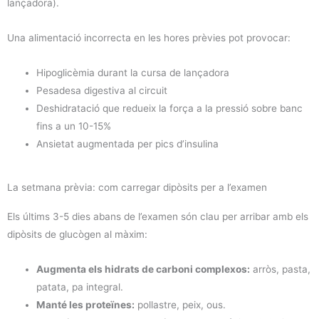
lançadora).
Una alimentació incorrecta en les hores prèvies pot provocar:
Hipoglicèmia durant la cursa de lançadora
Pesadesa digestiva al circuit
Deshidratació que redueix la força a la pressió sobre banc
fins a un 10-15%
Ansietat augmentada per pics d’insulina
La setmana prèvia: com carregar dipòsits per a l’examen
Els últims 3-5 dies abans de l’examen són clau per arribar amb els
dipòsits de glucògen al màxim:
Augmenta els hidrats de carboni complexos:
arròs, pasta,
patata, pa integral.
Manté les proteïnes:
pollastre, peix, ous.