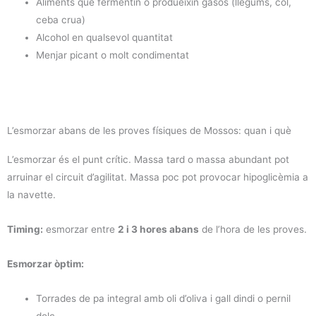
Aliments que fermentin o produeixin gasos (llegüms, col,
ceba crua)
Alcohol en qualsevol quantitat
Menjar picant o molt condimentat
L’esmorzar abans de les proves físiques de Mossos: quan i què
L’esmorzar és el punt crític. Massa tard o massa abundant pot
arruinar el circuit d’agilitat. Massa poc pot provocar hipoglicèmia a
la navette.
Timing:
esmorzar entre
2 i 3 hores abans
de l’hora de les proves.
Esmorzar òptim:
Torrades de pa integral amb oli d’oliva i gall dindi o pernil
dolc