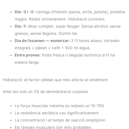
Dia -3 i -2:
càrrega d’hidrats (pasta, arròs, patata), proteïna
magra. Reduir entrenament. Hidratació constant.
Dia -1:
dinar complet, sopar lleuger. Sense alcohol, sense
greixos, sense llegüms. Dormir bé.
Dia de l’examen — esmorzar:
2-3 hores abans, torrades
integrals + plàtan + cafè + 500 ml aigua.
Entre proves:
fruita fresca o beguda isotònica si hi ha
espera llarga.
Hidratació: el factor oblidat que més afecta el rendiment
Amb tan sols un 2% de deshidratació corporal:
La força muscular màxima es redueix un 10-15%
La resistència aeròbica cau significativament
La concentració i el temps de reacció empitjoren
Els rampes musculars són més probables