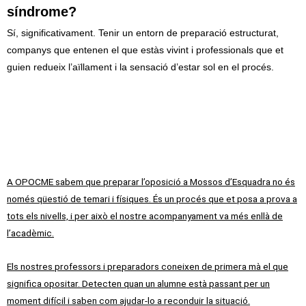
síndrome?
Sí, significativament. Tenir un entorn de preparació estructurat,
companys que entenen el que estàs vivint i professionals que et
guien redueix l’aïllament i la sensació d’estar sol en el procés.
A OPOCME sabem que preparar l’oposició a Mossos d’Esquadra no és
només qüestió de temari i físiques. És un procés que et posa a prova a
tots els nivells, i per això el nostre acompanyament va més enllà de
l’acadèmic.
Els nostres professors i preparadors coneixen de primera mà el que
significa opositar. Detecten quan un alumne està passant per un
moment difícil i saben com ajudar-lo a reconduir la situació.