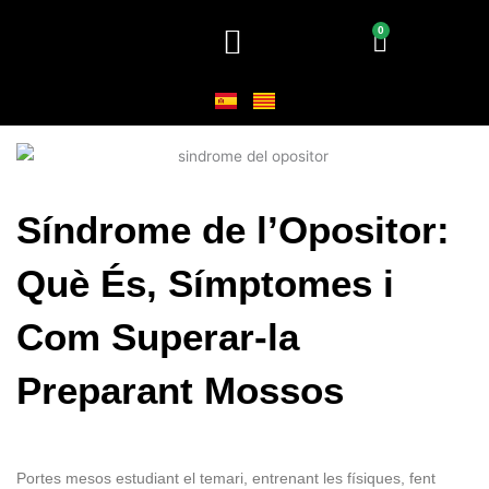
Vés
0
Cart
al
contingut
Síndrome de l’Opositor:
Què És, Símptomes i
Com Superar-la
Preparant Mossos
Portes mesos estudiant el temari, entrenant les físiques, fent