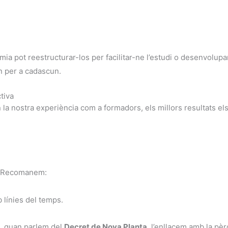
èmia pot reestructurar-los per facilitar-ne l’estudi o desenvolu
n per a cadascun.
tiva
n la nostra experiència com a formadors, els millors resultats el
t. Recomanem:
b línies del temps.
e, quan parlem del
Decret de Nova Planta
, l’enllacem amb la pèr