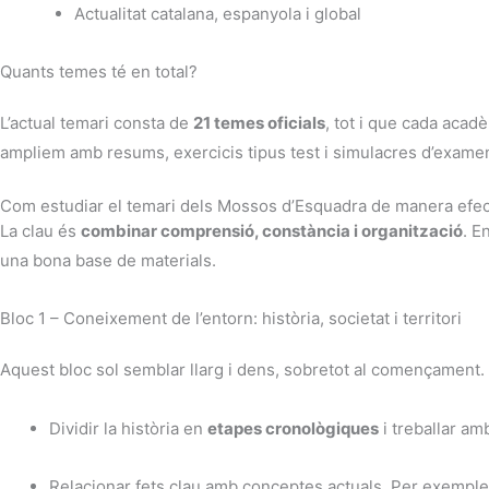
Actualitat catalana, espanyola i global
Quants temes té en total?
L’actual temari consta de
21 temes oficials
, tot i que cada acad
ampliem amb resums, exercicis tipus test i simulacres d’exame
Com estudiar el temari dels Mossos d’Esquadra de manera efec
La clau és
combinar comprensió, constància i organització
. E
una bona base de materials.
Bloc 1 – Coneixement de l’entorn: història, societat i territori
Aquest bloc sol semblar llarg i dens, sobretot al començamen
Dividir la història en
etapes cronològiques
i treballar am
Relacionar fets clau amb conceptes actuals. Per exempl