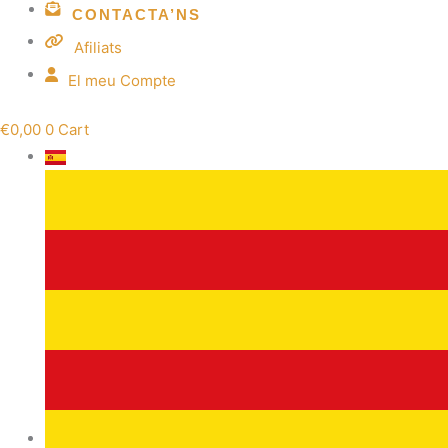
CONTACTA’NS
Afiliats
El meu Compte
€
0,00
0
Cart