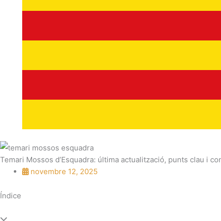
Temari Mossos d’Esquadra: última actualització, punts clau i co
novembre 12, 2025
Índice