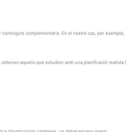
par continguts complementaris. En el nostre cas, per exemple,
s obtenen aquells que estudien amb una planificació realista i
dua d’institucions catalanes, un debat encara vigent.