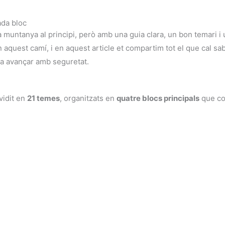
ada bloc
untanya al principi, però amb una guia clara, un bon temari i un
quest camí, i en aquest article et compartim tot el que cal sa
n a avançar amb seguretat.
vidit en
21 temes
, organitzats en
quatre blocs principals
que co