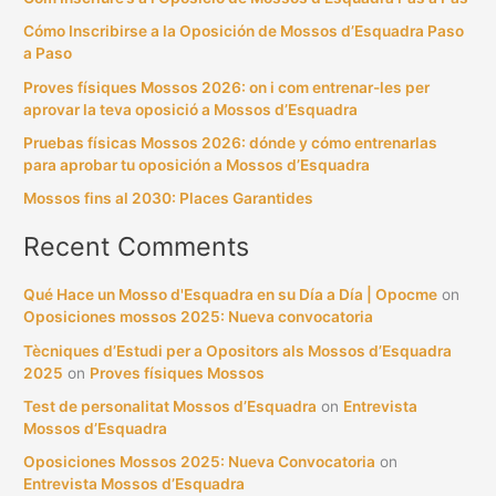
c
Cómo Inscribirse a la Oposición de Mossos d’Esquadra Paso
h
a Paso
f
Proves físiques Mossos 2026: on i com entrenar-les per
o
aprovar la teva oposició a Mossos d’Esquadra
r
Pruebas físicas Mossos 2026: dónde y cómo entrenarlas
:
para aprobar tu oposición a Mossos d’Esquadra
Mossos fins al 2030: Places Garantides
Recent Comments
Qué Hace un Mosso d'Esquadra en su Día a Día | Opocme
on
Oposiciones mossos 2025: Nueva convocatoria
Tècniques d’Estudi per a Opositors als Mossos d’Esquadra
2025
on
Proves físiques Mossos
Test de personalitat Mossos d’Esquadra
on
Entrevista
Mossos d’Esquadra
Oposiciones Mossos 2025: Nueva Convocatoria
on
Entrevista Mossos d’Esquadra