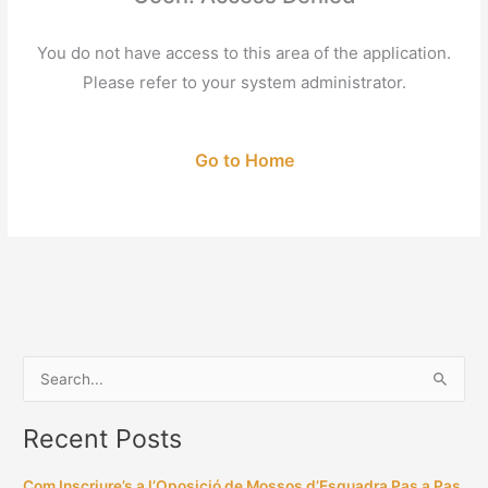
You do not have access to this area of the application.
Please refer to your system administrator.
Go to Home
S
e
Recent Posts
a
r
Com Inscriure’s a l’Oposició de Mossos d’Esquadra Pas a Pas