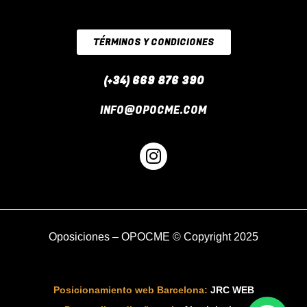
TÉRMINOS Y CONDICIONES
(+34) 669 876 390
INFO@OPOCME.COM
I
n
s
t
a
g
Oposiciones
– OPOCME © Copyright 2025
r
a
m
Posicionamiento web Barcelona:
JRC WEB