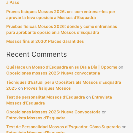
a Paso
f
Proves físiques Mossos 2026: on i com entrenar-les per
o
aprovar la teva oposició a Mossos d’Esquadra
r
Pruebas físicas Mossos 2026: dónde y cómo entrenarlas
:
para aprobar tu oposición a Mossos d’Esquadra
Mossos fins al 2030: Places Garantides
Recent Comments
Qué Hace un Mosso d'Esquadra en su Día a Día | Opocme
on
Oposiciones mossos 2025: Nueva convocatoria
Tècniques d’Estudi per a Opositors als Mossos d’Esquadra
2025
on
Proves físiques Mossos
Test de personalitat Mossos d’Esquadra
on
Entrevista
Mossos d’Esquadra
Oposiciones Mossos 2025: Nueva Convocatoria
on
Entrevista Mossos d’Esquadra
Test de Personalidad Mossos d’Esquadra: Cómo Superarlo
on
Entrevista Mossos d’Esquadra