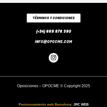
TÉRMINOS Y CONDICIONES
(+34) 669 876 390
INFO@OPOCME.COM
I
n
s
t
a
g
Oposiciones
– OPOCME © Copyright 2025
r
a
m
Posicionamiento web Barcelona:
JRC WEB