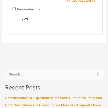
Forgot password?
Remember me
S
e
Recent Posts
a
r
Com Inscriure’s a l’Oposició de Mossos d’Esquadra Pas a Pas
c
Cómo Inscribirse a la Oposición de Mossos d’Esquadra Paso
h