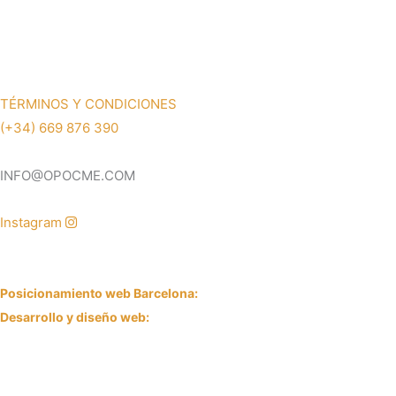
TÉRMINOS Y CONDICIONES
(+34) 669 876 390
INFO@OPOCME.COM
Instagram
Oposiciones
– OPOCME © Copyright 2025
Posicionamiento web Barcelona:
JRC WEB
Desarrollo y diseño web:
Alex Iglesias