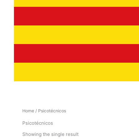
Home
/ Psicotécnicos
Psicotécnicos
Showing the single result