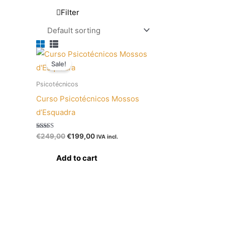
Filter
Original
Current
price
price
Sale!
was:
is:
€249,00.
€199,00.
Psicotécnicos
Curso Psicotécnicos Mossos
d’Esquadra
Rated
€
249,00
€
199,00
IVA incl.
5.00
out of 5
Add to cart