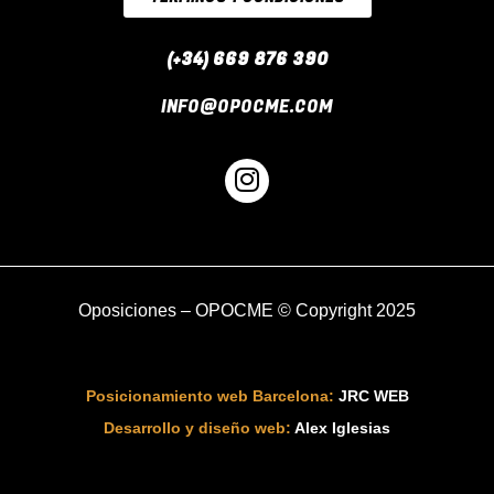
(+34) 669 876 390
INFO@OPOCME.COM
I
n
s
t
a
g
Oposiciones
– OPOCME © Copyright 2025
r
a
m
Posicionamiento web Barcelona:
JRC WEB
Desarrollo y diseño web:
Alex Iglesias