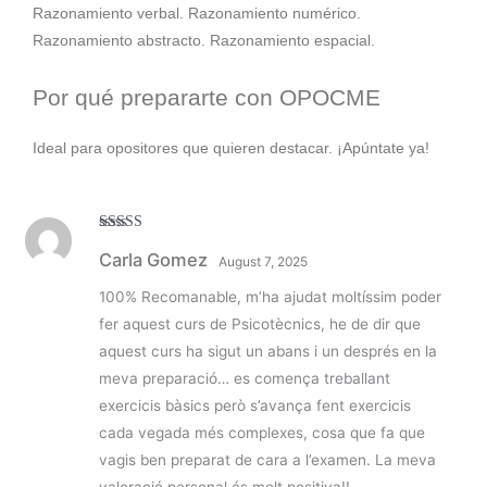
Razonamiento verbal. Razonamiento numérico.
Razonamiento abstracto. Razonamiento espacial.
Por qué prepararte con OPOCME
Ideal para opositores que quieren destacar. ¡Apúntate ya!
Rated
5
out
Carla Gomez
of 5
August 7, 2025
100% Recomanable, m’ha ajudat moltíssim poder
fer aquest curs de Psicotècnics, he de dir que
aquest curs ha sigut un abans i un després en la
meva preparació… es comença treballant
exercicis bàsics però s’avança fent exercicis
cada vegada més complexes, cosa que fa que
vagis ben preparat de cara a l’examen. La meva
valoració personal és molt positiva!!