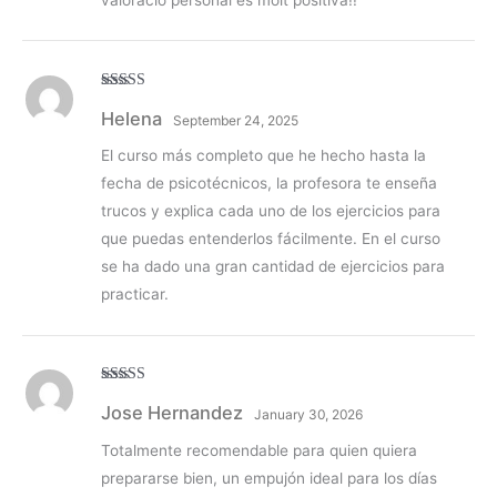
Rated
5
out
Helena
of 5
September 24, 2025
El curso más completo que he hecho hasta la
fecha de psicotécnicos, la profesora te enseña
trucos y explica cada uno de los ejercicios para
que puedas entenderlos fácilmente. En el curso
se ha dado una gran cantidad de ejercicios para
practicar.
Rated
5
out
Jose Hernandez
of 5
January 30, 2026
Totalmente recomendable para quien quiera
prepararse bien, un empujón ideal para los días